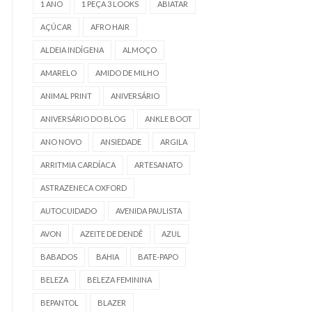
1 ANO
1 PEÇA 3 LOOKS
ABIATAR
AÇÚCAR
AFRO HAIR
ALDEIA INDÍGENA
ALMOÇO
AMARELO
AMIDO DE MILHO
ANIMAL PRINT
ANIVERSÁRIO
ANIVERSÁRIO DO BLOG
ANKLE BOOT
ANO NOVO
ANSIEDADE
ARGILA
ARRITMIA CARDÍACA
ARTESANATO
ASTRAZENECA OXFORD
AUTOCUIDADO
AVENIDA PAULISTA
AVON
AZEITE DE DENDÊ
AZUL
BABADOS
BAHIA
BATE-PAPO
BELEZA
BELEZA FEMININA
BEPANTOL
BLAZER