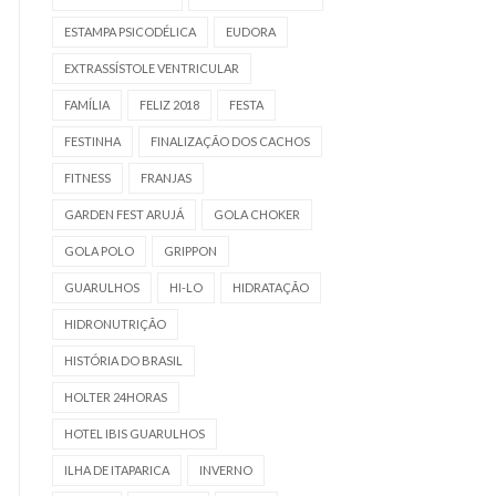
ESTAMPA PSICODÉLICA
EUDORA
EXTRASSÍSTOLE VENTRICULAR
FAMÍLIA
FELIZ 2018
FESTA
FESTINHA
FINALIZAÇÃO DOS CACHOS
FITNESS
FRANJAS
GARDEN FEST ARUJÁ
GOLA CHOKER
GOLA POLO
GRIPPON
GUARULHOS
HI-LO
HIDRATAÇÃO
HIDRONUTRIÇÃO
HISTÓRIA DO BRASIL
HOLTER 24HORAS
HOTEL IBIS GUARULHOS
ILHA DE ITAPARICA
INVERNO