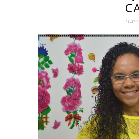
C
18:27 /