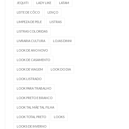
JEQUITI
LADY LIKE
LATAM
LEITE DE CÔCO
LENÇO
LIMPEZA DE PELE
LISTRAS
LISTRAS COLORIDAS
LIVRARIA CULTURA
LOJAS DINNI
LOOK DE ANO NOVO
LOOK DE CASAMENTO
LOOK DE VIAGEM
LOOK DO DIA
LOOK LISTRADO
LOOK PARA TRABALHO
LOOK PRETO E BRANCO
LOOK TAL MÃE TAL FILHA
LOOK TOTAL PRETO
LOOKS
LOOKS DE INVERNO