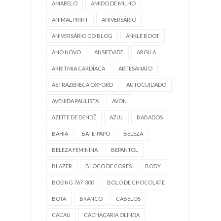
AMARELO
AMIDO DE MILHO
ANIMAL PRINT
ANIVERSÁRIO
ANIVERSÁRIO DO BLOG
ANKLE BOOT
ANO NOVO
ANSIEDADE
ARGILA
ARRITMIA CARDÍACA
ARTESANATO
ASTRAZENECA OXFORD
AUTOCUIDADO
AVENIDA PAULISTA
AVON
AZEITE DE DENDÊ
AZUL
BABADOS
BAHIA
BATE-PAPO
BELEZA
BELEZA FEMININA
BEPANTOL
BLAZER
BLOCO DE CORES
BODY
BOEING 767-300
BOLO DE CHOCOLATE
BOTA
BRANCO
CABELOS
CACAU
CACHAÇARIA OLINDA