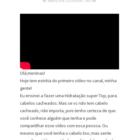
BY
MARLÍSIA OLIVEIRA
- 05:48
Olá,meninas!
Hoje tem estréia do primeiro vídeo no canal, minha
gente!
Eu ensinei a fazer uma Hidratação super Top, para
cabelos cacheados. Mas se vc não tem cabelo
cacheado, não importa, pois tenho certeza de que
você conhece alguém que tenha e pode
compartilhar esse vídeo com essa pessoa. Ou
mesmo que você tenha o cabelo liso, mas sente