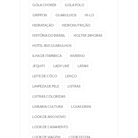
GOLA CHOKER
GOLA POLO
GRIPPON
GUARULHOS
HI-LO
HIDRATAÇÃO
HIDRONUTRIÇÃO
HISTÓRIA DO BRASIL
HOLTER 24HORAS
HOTEL IBIS GUARULHOS
ILHA DE ITAPARICA
INVERNO
JEQUITI
LADY LIKE
LATAM
LEITE DE CÔCO
LENÇO
LIMPEZA DE PELE
LISTRAS
LISTRAS COLORIDAS
LIVRARIA CULTURA
LOJAS DINNI
LOOK DE ANO NOVO
LOOK DE CASAMENTO
LOOK DE VIAGEM
LOOK DO DIA