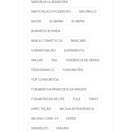
SANDÁLIA GLADIADORA
SANTO BLACK PODEROSO
SÃO PAULO
SAÚDE
SCARPAN
SCARPIN
SHAMPOO BOMBA
SKALA COSMÉTICOS
SKINCARE
SOBREPOSIÇÃO
SOFRIMENTO
SPA DAY
TAG
TENDÊNCIA DE VERÃO
TÊNIS BRANCO
TONS PASTÉIS
TOP 5 | FAVORITOS
TUBARÃO NA PRAIA DE BOA VIAGEM
TUBARÕES EM RECIFE
TULE
TWIST
UMECTAÇÃO
VACINA ASTRAZENECA
VACINA COVID-19
VERDE
VERMELHO
VIAGEM