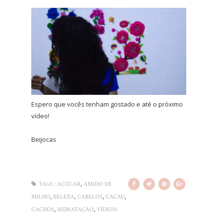
Espero que vocês tenham gostado e até o próximo
vídeo!
Beijocas
,
TAGS :
AÇÚCAR
AMIDO DE
,
,
,
,
MILHO
BELEZA
CABELOS
CACAU
,
,
CACHOS
HIDRATAÇÃO
VÍDEOS