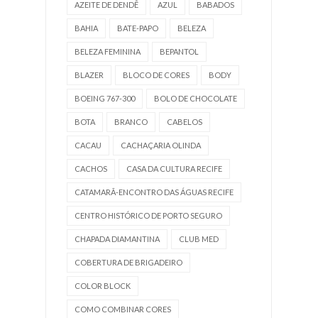
AZEITE DE DENDÊ
AZUL
BABADOS
BAHIA
BATE-PAPO
BELEZA
BELEZA FEMININA
BEPANTOL
BLAZER
BLOCO DE CORES
BODY
BOEING 767-300
BOLO DE CHOCOLATE
BOTA
BRANCO
CABELOS
CACAU
CACHAÇARIA OLINDA
CACHOS
CASA DA CULTURA RECIFE
CATAMARÃ-ENCONTRO DAS ÁGUAS RECIFE
CENTRO HISTÓRICO DE PORTO SEGURO
CHAPADA DIAMANTINA
CLUB MED
COBERTURA DE BRIGADEIRO
COLOR BLOCK
COMO COMBINAR CORES