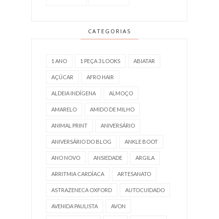
CATEGORIAS
1 ANO
1 PEÇA 3 LOOKS
ABIATAR
AÇÚCAR
AFRO HAIR
ALDEIA INDÍGENA
ALMOÇO
AMARELO
AMIDO DE MILHO
ANIMAL PRINT
ANIVERSÁRIO
ANIVERSÁRIO DO BLOG
ANKLE BOOT
ANO NOVO
ANSIEDADE
ARGILA
ARRITMIA CARDÍACA
ARTESANATO
ASTRAZENECA OXFORD
AUTOCUIDADO
AVENIDA PAULISTA
AVON