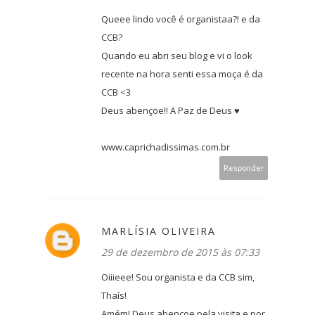
Queee lindo você é organistaa?! e da
CCB?
Quando eu abri seu blog e vi o look
recente na hora senti essa moça é da
CCB <3
Deus abençoe!! A Paz de Deus ♥
www.caprichadissimas.com.br
Responder
MARLÍSIA OLIVEIRA
29 de dezembro de 2015 às 07:33
Oiiieee! Sou organista e da CCB sim,
Thaís!
Amém! Deus abençoe pela visita e por