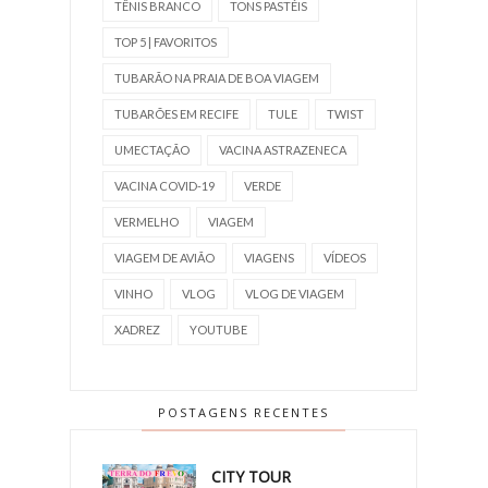
TÊNIS BRANCO
TONS PASTÉIS
TOP 5 | FAVORITOS
TUBARÃO NA PRAIA DE BOA VIAGEM
TUBARÕES EM RECIFE
TULE
TWIST
UMECTAÇÃO
VACINA ASTRAZENECA
VACINA COVID-19
VERDE
VERMELHO
VIAGEM
VIAGEM DE AVIÃO
VIAGENS
VÍDEOS
VINHO
VLOG
VLOG DE VIAGEM
XADREZ
YOUTUBE
POSTAGENS RECENTES
CITY TOUR