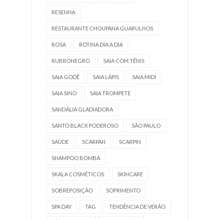
RESENHA
RESTAURANTE CHOUPANA GUARULHOS
ROSA
ROTINA DIA A DIA
RUBRONEGRO
SAIA COM TÊNIS
SAIA GODÊ
SAIA LÁPIS
SAIA MIDI
SAIA SINO
SAIA TROMPETE
SANDÁLIA GLADIADORA
SANTO BLACK PODEROSO
SÃO PAULO
SAÚDE
SCARPAN
SCARPIN
SHAMPOO BOMBA
SKALA COSMÉTICOS
SKINCARE
SOBREPOSIÇÃO
SOFRIMENTO
SPA DAY
TAG
TENDÊNCIA DE VERÃO