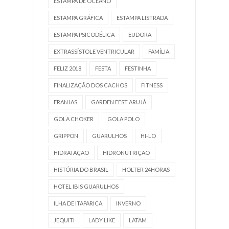
ESTAMPA DE OCEANO
ESTAMPA GRÁFICA
ESTAMPA LISTRADA
ESTAMPA PSICODÉLICA
EUDORA
EXTRASSÍSTOLE VENTRICULAR
FAMÍLIA
FELIZ 2018
FESTA
FESTINHA
FINALIZAÇÃO DOS CACHOS
FITNESS
FRANJAS
GARDEN FEST ARUJÁ
GOLA CHOKER
GOLA POLO
GRIPPON
GUARULHOS
HI-LO
HIDRATAÇÃO
HIDRONUTRIÇÃO
HISTÓRIA DO BRASIL
HOLTER 24HORAS
HOTEL IBIS GUARULHOS
ILHA DE ITAPARICA
INVERNO
JEQUITI
LADY LIKE
LATAM