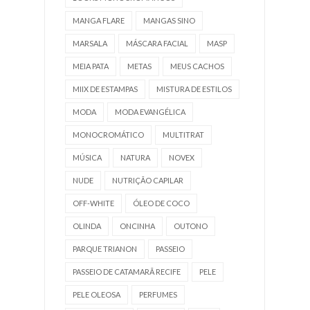
MANGA FLARE
MANGAS SINO
MARSALA
MÁSCARA FACIAL
MASP
MEIA PATA
METAS
MEUS CACHOS
MIIX DE ESTAMPAS
MISTURA DE ESTILOS
MODA
MODA EVANGÉLICA
MONOCROMÁTICO
MULTITRAT
MÚSICA
NATURA
NOVEX
NUDE
NUTRIÇÃO CAPILAR
OFF-WHITE
ÓLEO DE COCO
OLINDA
ONCINHA
OUTONO
PARQUE TRIANON
PASSEIO
PASSEIO DE CATAMARÃ RECIFE
PELE
PELE OLEOSA
PERFUMES