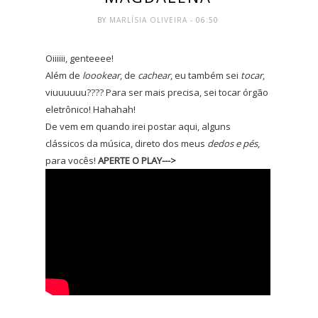
BY
MARLÍSIA OLIVEIRA
- 06:50
Oiiiiii, genteeee!
Além de
loookear
, de
cachear
, eu também sei
tocar
,
viuuuuuu???? Para ser mais precisa, sei tocar órgão
eletrônico! Hahahah!
De vem em quando irei postar aqui, alguns
clássicos da música, direto dos meus
dedos e pés
,
para vocês!
APERTE O PLAY--->