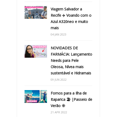
Viagem Salvador a
Recife ✈️ Voando com o
Azul A320neo e muito
mais
04 JAN 2023
NOVIDADES DE
FARMÁCIA: Lançamento
Needs para Pele
Oleosa, Nívea mais
sustentável e Hidramais
09 JUN 2022
Fomos para a Ilha de
Itaparica 🏖 |Passeio de
Verão 🌞
21 APR 2022