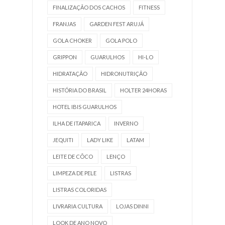
FINALIZAÇÃO DOS CACHOS
FITNESS
FRANJAS
GARDEN FEST ARUJÁ
GOLA CHOKER
GOLA POLO
GRIPPON
GUARULHOS
HI-LO
HIDRATAÇÃO
HIDRONUTRIÇÃO
HISTÓRIA DO BRASIL
HOLTER 24HORAS
HOTEL IBIS GUARULHOS
ILHA DE ITAPARICA
INVERNO
JEQUITI
LADY LIKE
LATAM
LEITE DE CÔCO
LENÇO
LIMPEZA DE PELE
LISTRAS
LISTRAS COLORIDAS
LIVRARIA CULTURA
LOJAS DINNI
LOOK DE ANO NOVO