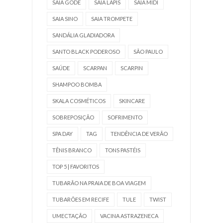
SAIA GODÊ
SAIA LÁPIS
SAIA MIDI
SAIA SINO
SAIA TROMPETE
SANDÁLIA GLADIADORA
SANTO BLACK PODEROSO
SÃO PAULO
SAÚDE
SCARPAN
SCARPIN
SHAMPOO BOMBA
SKALA COSMÉTICOS
SKINCARE
SOBREPOSIÇÃO
SOFRIMENTO
SPA DAY
TAG
TENDÊNCIA DE VERÃO
TÊNIS BRANCO
TONS PASTÉIS
TOP 5 | FAVORITOS
TUBARÃO NA PRAIA DE BOA VIAGEM
TUBARÕES EM RECIFE
TULE
TWIST
UMECTAÇÃO
VACINA ASTRAZENECA