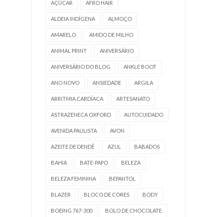
AÇÚCAR
AFRO HAIR
ALDEIA INDÍGENA
ALMOÇO
AMARELO
AMIDO DE MILHO
ANIMAL PRINT
ANIVERSÁRIO
ANIVERSÁRIO DO BLOG
ANKLE BOOT
ANO NOVO
ANSIEDADE
ARGILA
ARRITMIA CARDÍACA
ARTESANATO
ASTRAZENECA OXFORD
AUTOCUIDADO
AVENIDA PAULISTA
AVON
AZEITE DE DENDÊ
AZUL
BABADOS
BAHIA
BATE-PAPO
BELEZA
BELEZA FEMININA
BEPANTOL
BLAZER
BLOCO DE CORES
BODY
BOEING 767-300
BOLO DE CHOCOLATE