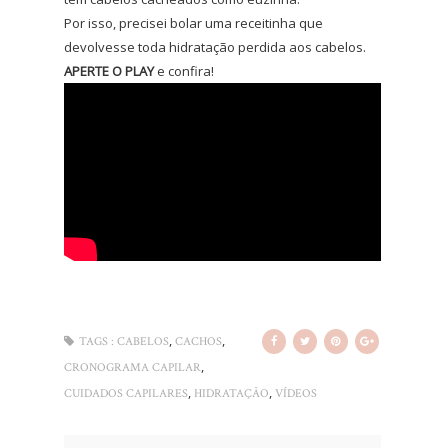
Por isso, precisei bolar uma receitinha que
devolvesse toda hidratação perdida aos cabelos.
APERTE O PLAY
e confira!
,
,
TAGS :
CABELOS
CACHOS
,
CRONOGRAMA CAPILAR
,
,
CUIDADOS CAPILARES
HIDRATAÇÃO
VÍDEOS