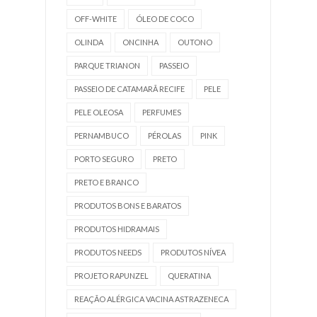
OFF-WHITE
ÓLEO DE COCO
OLINDA
ONCINHA
OUTONO
PARQUE TRIANON
PASSEIO
PASSEIO DE CATAMARÃ RECIFE
PELE
PELE OLEOSA
PERFUMES
PERNAMBUCO
PÉROLAS
PINK
PORTO SEGURO
PRETO
PRETO E BRANCO
PRODUTOS BONS E BARATOS
PRODUTOS HIDRAMAIS
PRODUTOS NEEDS
PRODUTOS NÍVEA
PROJETO RAPUNZEL
QUERATINA
REAÇÃO ALÉRGICA VACINA ASTRAZENECA