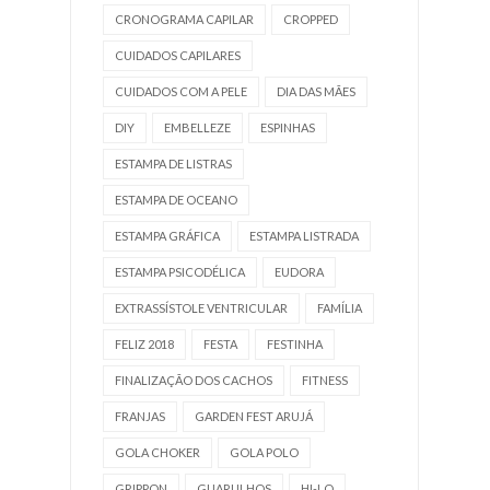
CRONOGRAMA CAPILAR
CROPPED
CUIDADOS CAPILARES
CUIDADOS COM A PELE
DIA DAS MÃES
DIY
EMBELLEZE
ESPINHAS
ESTAMPA DE LISTRAS
ESTAMPA DE OCEANO
ESTAMPA GRÁFICA
ESTAMPA LISTRADA
ESTAMPA PSICODÉLICA
EUDORA
EXTRASSÍSTOLE VENTRICULAR
FAMÍLIA
FELIZ 2018
FESTA
FESTINHA
FINALIZAÇÃO DOS CACHOS
FITNESS
FRANJAS
GARDEN FEST ARUJÁ
GOLA CHOKER
GOLA POLO
GRIPPON
GUARULHOS
HI-LO