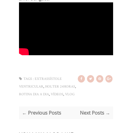
TAGS :
EXTRASSÍSTOLE
,
,
VENTRICULAR
HOLTER 24HORAS
,
,
ROTINA DIA A DIA
VÍDEOS
VLOG
← Previous Posts
Next Posts →