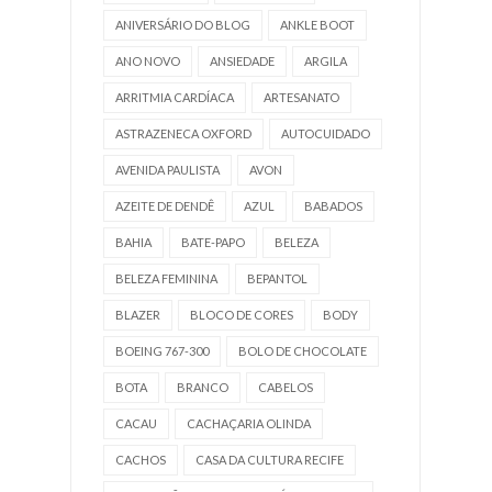
ANIVERSÁRIO DO BLOG
ANKLE BOOT
ANO NOVO
ANSIEDADE
ARGILA
ARRITMIA CARDÍACA
ARTESANATO
ASTRAZENECA OXFORD
AUTOCUIDADO
AVENIDA PAULISTA
AVON
AZEITE DE DENDÊ
AZUL
BABADOS
BAHIA
BATE-PAPO
BELEZA
BELEZA FEMININA
BEPANTOL
BLAZER
BLOCO DE CORES
BODY
BOEING 767-300
BOLO DE CHOCOLATE
BOTA
BRANCO
CABELOS
CACAU
CACHAÇARIA OLINDA
CACHOS
CASA DA CULTURA RECIFE