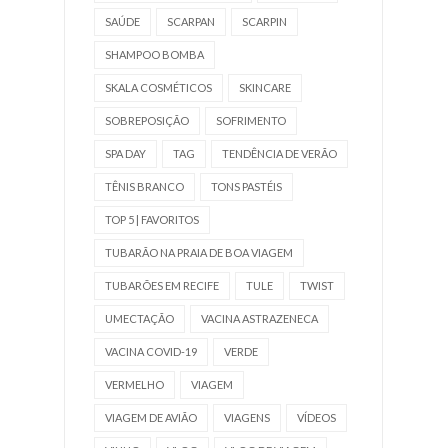
SAÚDE
SCARPAN
SCARPIN
SHAMPOO BOMBA
SKALA COSMÉTICOS
SKINCARE
SOBREPOSIÇÃO
SOFRIMENTO
SPA DAY
TAG
TENDÊNCIA DE VERÃO
TÊNIS BRANCO
TONS PASTÉIS
TOP 5 | FAVORITOS
TUBARÃO NA PRAIA DE BOA VIAGEM
TUBARÕES EM RECIFE
TULE
TWIST
UMECTAÇÃO
VACINA ASTRAZENECA
VACINA COVID-19
VERDE
VERMELHO
VIAGEM
VIAGEM DE AVIÃO
VIAGENS
VÍDEOS