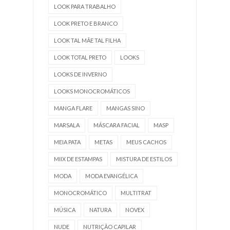
LOOK PARA TRABALHO
LOOK PRETO E BRANCO
LOOK TAL MÃE TAL FILHA
LOOK TOTAL PRETO
LOOKS
LOOKS DE INVERNO
LOOKS MONOCROMÁTICOS
MANGA FLARE
MANGAS SINO
MARSALA
MÁSCARA FACIAL
MASP
MEIA PATA
METAS
MEUS CACHOS
MIIX DE ESTAMPAS
MISTURA DE ESTILOS
MODA
MODA EVANGÉLICA
MONOCROMÁTICO
MULTITRAT
MÚSICA
NATURA
NOVEX
NUDE
NUTRIÇÃO CAPILAR