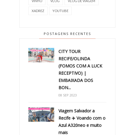
VINHO
VLOG
VLOG DE VIAGEM
XADREZ
YOUTUBE
POSTAGENS RECENTES
CITY TOUR
RECIFE/OLINDA
(FOMOS COM A LUCK
RECEPTIVO) |
EMBAIXADA DOS
BON...
08 SEP 2023
Viagem Salvador a
Recife ✈️ Voando com o
Azul A320neo e muito
mais