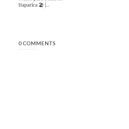
Itaparica 🏖 |...
0 COMMENTS