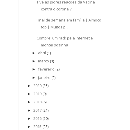
Tive as piores reações da Vacina
contra o corona v...
Final de semana em família | Almoço
top | Muitos p...
Comprei um rack pela internet e
montei sozinha
abril
(1)
►
março
(1)
►
fevereiro
(2)
►
janeiro
(2)
►
2020
(35)
►
2019
(9)
►
2018
(6)
►
2017
(21)
►
2016
(50)
►
2015
(23)
►