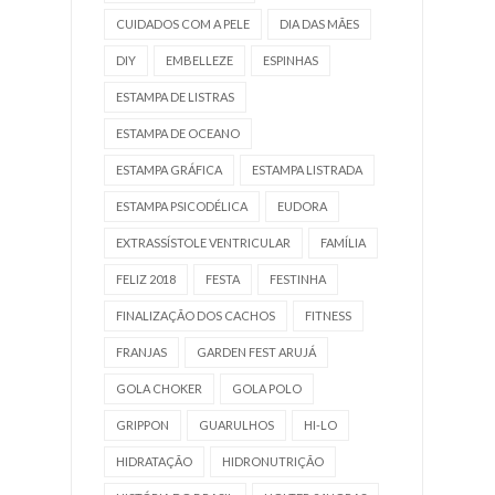
CUIDADOS COM A PELE
DIA DAS MÃES
DIY
EMBELLEZE
ESPINHAS
ESTAMPA DE LISTRAS
ESTAMPA DE OCEANO
ESTAMPA GRÁFICA
ESTAMPA LISTRADA
ESTAMPA PSICODÉLICA
EUDORA
EXTRASSÍSTOLE VENTRICULAR
FAMÍLIA
FELIZ 2018
FESTA
FESTINHA
FINALIZAÇÃO DOS CACHOS
FITNESS
FRANJAS
GARDEN FEST ARUJÁ
GOLA CHOKER
GOLA POLO
GRIPPON
GUARULHOS
HI-LO
HIDRATAÇÃO
HIDRONUTRIÇÃO