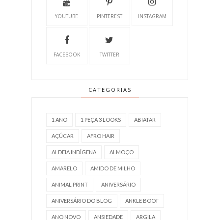
YOUTUBE
PINTEREST
INSTAGRAM
FACEBOOK
TWITTER
CATEGORIAS
1 ANO
1 PEÇA 3 LOOKS
ABIATAR
AÇÚCAR
AFRO HAIR
ALDEIA INDÍGENA
ALMOÇO
AMARELO
AMIDO DE MILHO
ANIMAL PRINT
ANIVERSÁRIO
ANIVERSÁRIO DO BLOG
ANKLE BOOT
ANO NOVO
ANSIEDADE
ARGILA