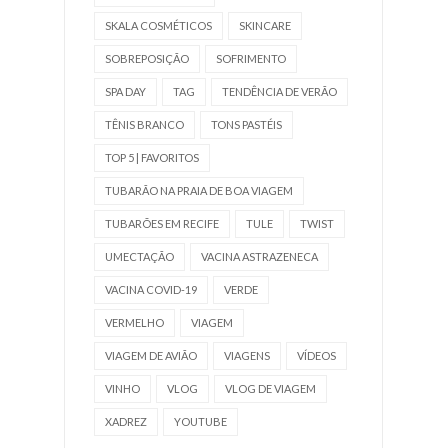
SKALA COSMÉTICOS
SKINCARE
SOBREPOSIÇÃO
SOFRIMENTO
SPA DAY
TAG
TENDÊNCIA DE VERÃO
TÊNIS BRANCO
TONS PASTÉIS
TOP 5 | FAVORITOS
TUBARÃO NA PRAIA DE BOA VIAGEM
TUBARÕES EM RECIFE
TULE
TWIST
UMECTAÇÃO
VACINA ASTRAZENECA
VACINA COVID-19
VERDE
VERMELHO
VIAGEM
VIAGEM DE AVIÃO
VIAGENS
VÍDEOS
VINHO
VLOG
VLOG DE VIAGEM
XADREZ
YOUTUBE