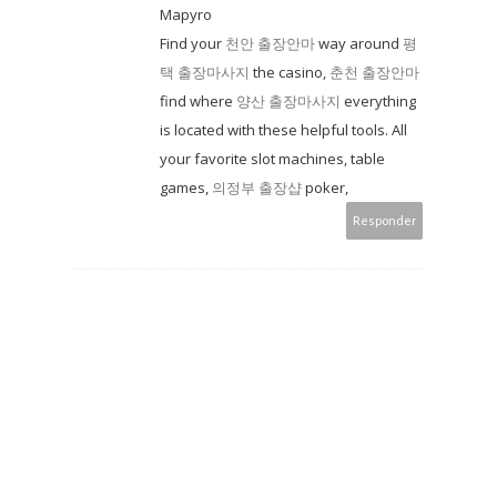
Mapyro
Find your
천안 출장안마
way around
평
택 출장마사지
the casino,
춘천 출장안마
find where
양산 출장마사지
everything
is located with these helpful tools. All
your favorite slot machines, table
games,
의정부 출장샵
poker,
Responder