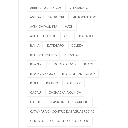
ARRITMIA CARDÍACA
ARTESANATO
ASTRAZENECA OXFORD
AUTOCUIDADO
AVENIDA PAULISTA
AVON
AZEITE DE DENDÊ
AZUL
BABADOS
BAHIA
BATE-PAPO
BELEZA
BELEZA FEMININA
BEPANTOL
BLAZER
BLOCO DE CORES
BODY
BOEING 767-300
BOLO DE CHOCOLATE
BOTA
BRANCO
CABELOS
CACAU
CACHAÇARIA OLINDA
CACHOS
CASA DA CULTURA RECIFE
CATAMARÃ-ENCONTRO DAS ÁGUAS RECIFE
CENTRO HISTÓRICO DE PORTO SEGURO