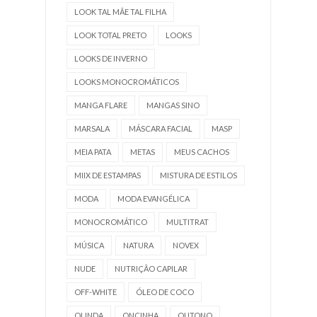
LOOK TAL MÃE TAL FILHA
LOOK TOTAL PRETO
LOOKS
LOOKS DE INVERNO
LOOKS MONOCROMÁTICOS
MANGA FLARE
MANGAS SINO
MARSALA
MÁSCARA FACIAL
MASP
MEIA PATA
METAS
MEUS CACHOS
MIIX DE ESTAMPAS
MISTURA DE ESTILOS
MODA
MODA EVANGÉLICA
MONOCROMÁTICO
MULTITRAT
MÚSICA
NATURA
NOVEX
NUDE
NUTRIÇÃO CAPILAR
OFF-WHITE
ÓLEO DE COCO
OLINDA
ONCINHA
OUTONO